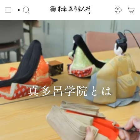
ス
キ
検
ア
ッ
索
カ
プ
ウ
ン
す
ト
る
真多呂学院とは