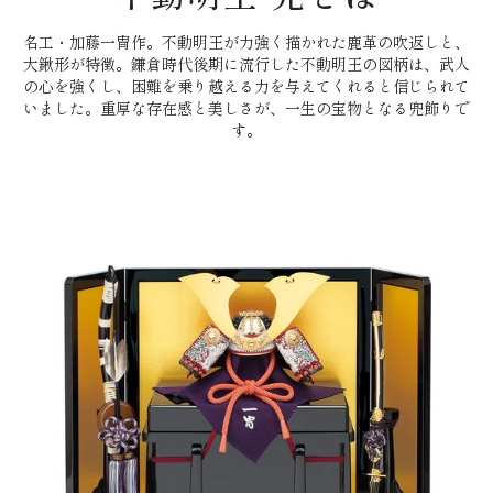
名工・加藤一冑作。不動明王が力強く描かれた鹿革の吹返しと、
大鍬形が特徴。鎌倉時代後期に流行した不動明王の図柄は、武人
の心を強くし、困難を乗り越える力を与えてくれると信じられて
いました。重厚な存在感と美しさが、一生の宝物となる兜飾りで
す。