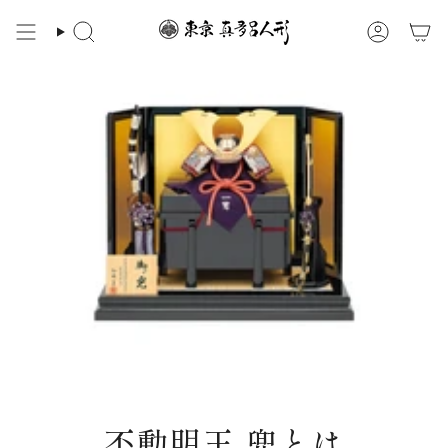
ス
キ
検
ア
ッ
索
カ
プ
ウ
ン
す
ト
る
不動明王 兜とは