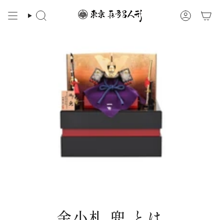
ス
キ
検
ア
ッ
索
カ
プ
ウ
ン
す
ト
る
金小札 兜 とは