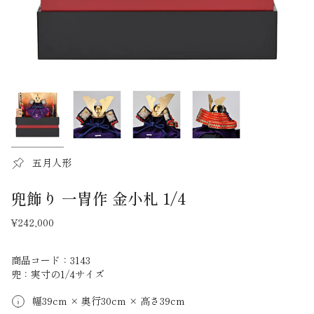
五月人形
兜飾り 一冑作 金小札 1/4
¥242,000
商品コード：3143
兜：実寸の1/4サイズ
幅39cm × 奥行30cm × 高さ39cm