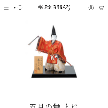
ス
キ
検
ア
ッ
索
カ
プ
ウ
ン
す
ト
る
五月の舞 とは