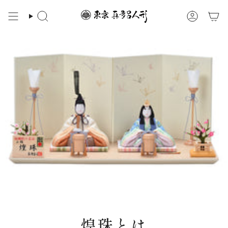
ス
キ
検
ア
ッ
索
カ
プ
ウ
ン
す
ト
る
煌珠とは