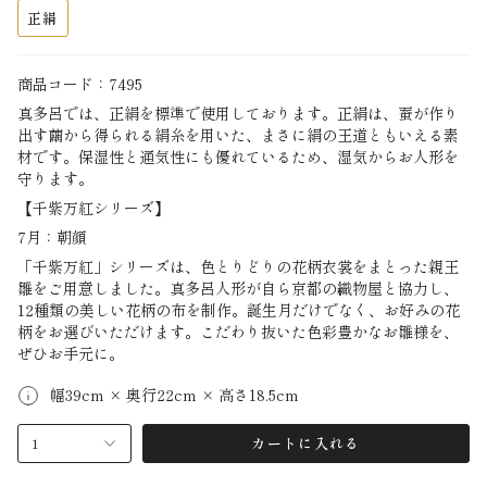
正絹
商品コード：7495
真多呂では、正絹を標準で使用しております。正絹は、蚕が作り
出す繭から得られる絹糸を用いた、まさに絹の王道ともいえる素
材です。保湿性と通気性にも優れているため、湿気からお人形を
守ります。
【千紫万紅シリーズ】
7月：朝顔
「千紫万紅」シリーズは、色とりどりの花柄衣裳をまとった親王
雛をご用意しました。真多呂人形が自ら京都の織物屋と協力し、
12種類の美しい花柄の布を制作。誕生月だけでなく、お好みの花
柄をお選びいただけます。こだわり抜いた色彩豊かなお雛様を、
ぜひお手元に。
幅39cm × 奥行22cm × 高さ18.5cm
1
カートに入れる