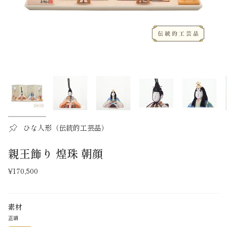
ひな人形（伝統的工芸品）
親王飾り 煌珠 朝顔
¥170,500
素材
正絹