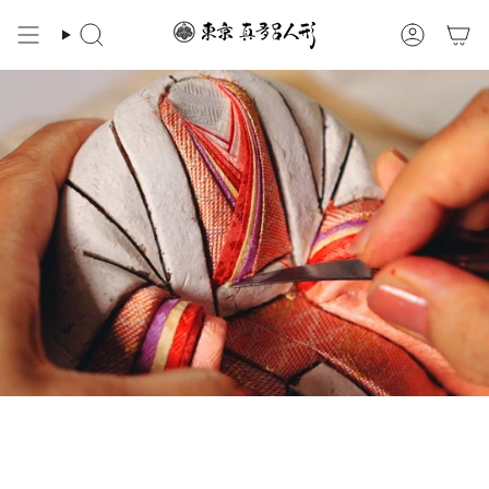
ス
キ
検
ア
ッ
索
カ
プ
ウ
ン
す
ト
る